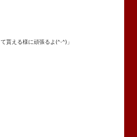
える様に頑張るよ(^-^)」