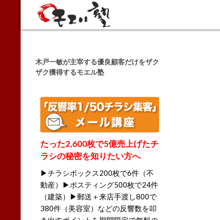
Search
木戸一敏が主宰する優良顧客だけをザク
ザク獲得するモエル塾
たった2,600枚で5億売上げたチ
ラシの秘密を知りたい方へ
▶チラシボックス200枚で6件（不
動産）▶ポスティング500枚で24件
（建築）▶郵送＋来店手渡し800で
380件（美容室）などの反響数を叩
き出すポイントを期間限定で無料の