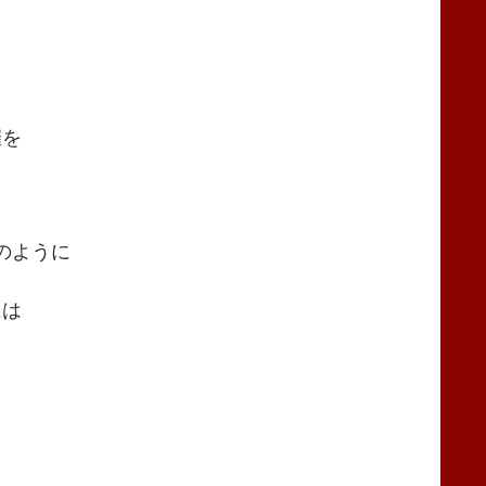
催を
のように
には