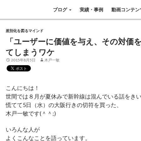
SKIP TO CONTENT
ブログ
実績・事例
動画コンテン
差別化を図るマインド
「ユーザーに価値を与え、その対価
てしまうワケ
2015年8月5日
木戸一敏
こんにちは！
世間では８月が夏休みで新幹線は混んでいる話をき
慌てて5日（水）の大阪行きの切符を買った、
木戸一敏です(＾＾;)
いろんな人が
よくこんなことを語っています。