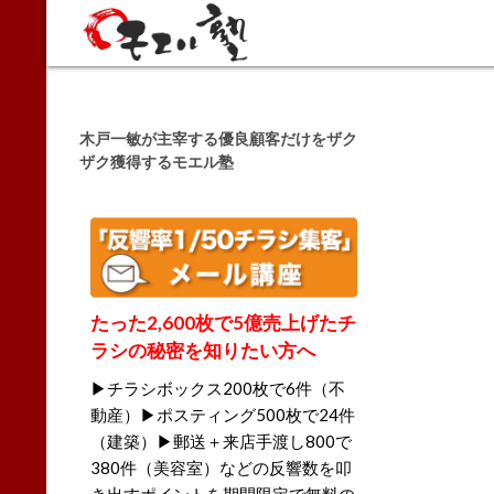
Search
木戸一敏が主宰する優良顧客だけをザク
ザク獲得するモエル塾
たった2,600枚で5億売上げたチ
ラシの秘密を知りたい方へ
▶チラシボックス200枚で6件（不
動産）▶ポスティング500枚で24件
（建築）▶郵送＋来店手渡し800で
380件（美容室）などの反響数を叩
き出すポイントを期間限定で無料の