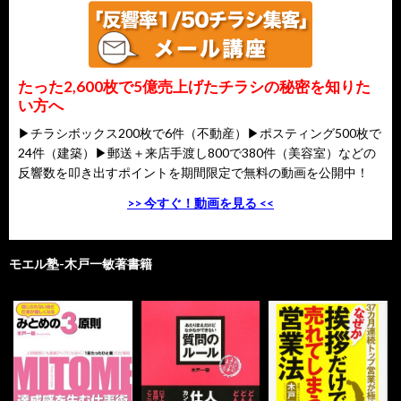
たった2,600枚で5億売上げたチラシの秘密を知りた
い方へ
▶チラシボックス200枚で6件（不動産）▶ポスティング500枚で
24件（建築）▶郵送＋来店手渡し800で380件（美容室）などの
反響数を叩き出すポイントを期間限定で無料の動画を公開中！
>> 今すぐ！動画を見る <<
モエル塾-木戸一敏著書籍