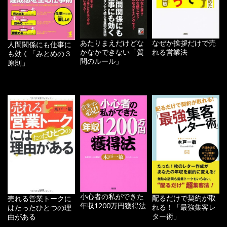
あたりまえだけどな
なぜか挨拶だけで売
人間関係にも仕事に
かなかできない「質
れる営業法
も効く「みとめの３
問のルール」
原則」
小心者の私ができた
配るだけで契約が取
売れる営業トークに
年収1200万円獲得法
れる！「最強集客レ
はたったひとつの理
ター術」
由がある