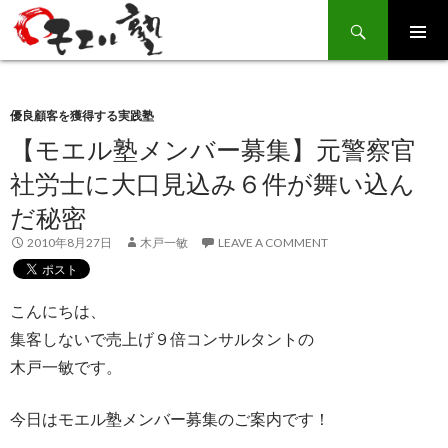
Search
SKIP
TO
CONTENT
優良顧客を獲得する実践塾
【モエル塾メンバー募集】元警察官
社労士に大口見込み６件が舞い込ん
だ秘密
2010年8月27日
木戸一敏
LEAVE A COMMENT
こんにちは、
集客しないで売上げ９倍コンサルタントの
木戸一敏です。
今日はモエル塾メンバー募集のご案内です！