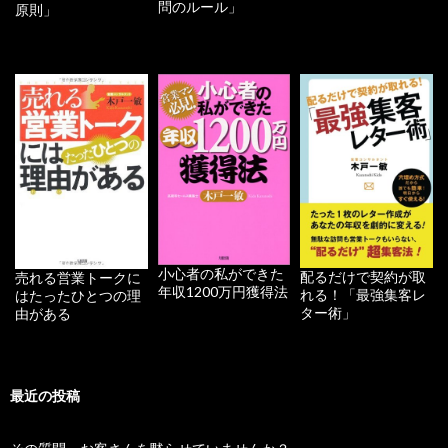
問のルール」
原則」
小心者の私ができた
配るだけで契約が取
売れる営業トークに
年収1200万円獲得法
れる！「最強集客レ
はたったひとつの理
ター術」
由がある
最近の投稿