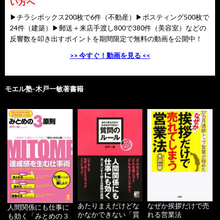
い方へ
▶チラシボックス200枚で6件（不動産）▶ポスティング500枚で
24件（建築）▶郵送＋来店手渡し800で380件（美容室）などの
反響数を叩き出すポイントを期間限定で無料の動画を公開中！
>> 今すぐ！動画を見る <<
モエル塾-木戸一敏著書籍
あたりまえだけどな
なぜか挨拶だけで売
人間関係にも仕事に
かなかできない「質
れる営業法
も効く「みとめの３