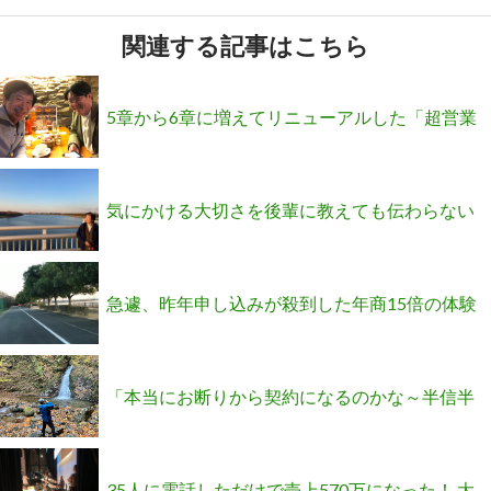
関連する記事はこちら
5章から6章に増えてリニューアルした「超営業
力」の内容が見られます(^o^)
気にかける大切さを後輩に教えても伝わらない
のは、私が皿洗いをしたら妻に怒られたのと一
急遽、昨年申し込みが殺到した年商15倍の体験
緒かも
会を開催します!(^^)!
「本当にお断りから契約になるのかな～半信半
疑です」というコメントにお答えします。
35人に電話しただけで売上570万になった！ 大