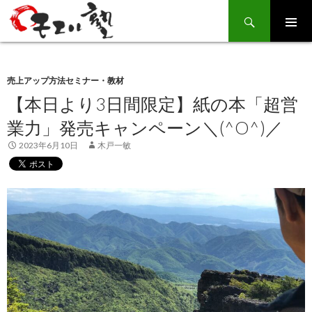
Search
SKIP
TO
CONTENT
売上アップ方法セミナー・教材
【本日より3日間限定】紙の本「超営
業力」発売キャンペーン＼(^O^)／
2023年6月10日
木戸一敏