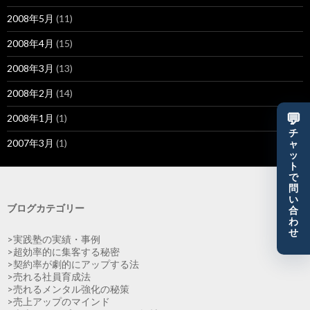
2008年5月
(11)
2008年4月
(15)
2008年3月
(13)
2008年2月
(14)
💬
2008年1月
(1)
チ
2007年3月
(1)
ャ
ッ
ト
で
問
い
ブログカテゴリー
合
わ
せ
>実践塾の実績・事例
>超効率的に集客する秘密
>契約率が劇的にアップする法
>売れる社員育成法
>売れるメンタル強化の秘策
>売上アップのマインド