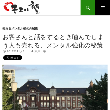
Search
SKIP
TO
CONTENT
売れるメンタル強化の秘策
お客さんと話をするとき噛んでしま
う人も売れる、メンタル強化の秘策
2017年11月2日
木戸一敏