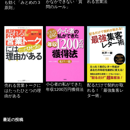
かなかできない「質
れる営業法
も効く「みとめの３
問のルール」
原則」
小心者の私ができた
配るだけで契約が取
売れる営業トークに
年収1200万円獲得法
れる！「最強集客レ
はたったひとつの理
ター術」
由がある
最近の投稿