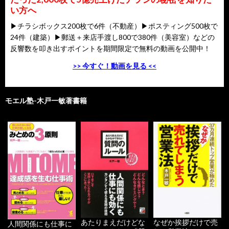
い方へ
▶チラシボックス200枚で6件（不動産）▶ポスティング500枚で
24件（建築）▶郵送＋来店手渡し800で380件（美容室）などの
反響数を叩き出すポイントを期間限定で無料の動画を公開中！
>> 今すぐ！動画を見る <<
モエル塾-木戸一敏著書籍
あたりまえだけどな
なぜか挨拶だけで売
人間関係にも仕事に