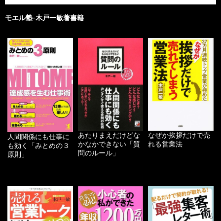
モエル塾-木戸一敏著書籍
あたりまえだけどな
なぜか挨拶だけで売
人間関係にも仕事に
かなかできない「質
れる営業法
も効く「みとめの３
問のルール」
原則」