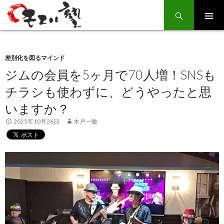
Search
SKIP
TO
CONTENT
差別化を図るマインド
ジムの会員を5ヶ月で70人増！SNSも
チラシも使わずに、どうやったと思
いますか？
2025年10月26日
木戸一敏