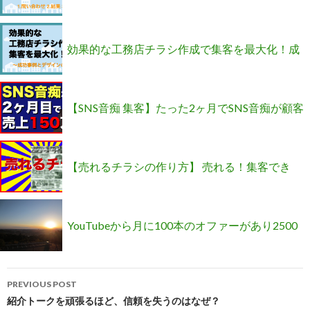
底解説！
効果的な工務店チラシ作成で集客を最大化！成
功事例とデザインのコツ
【SNS音痴 集客】たった2ヶ月でSNS音痴が顧客
5人を集客！150万円売り上げた方法
【売れるチラシの作り方】 売れる！集客でき
る！チラシの型を公開します
YouTubeから月に100本のオファーがあり2500
Post
人以上のインフルエンサーを育てているSNSの
PREVIOUS POST
navigation
紹介トークを頑張るほど、信頼を失うのはなぜ？