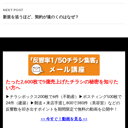
達人の名言
NEXT POST
新規を追うほど、契約が遠のくのはなぜ？
たった2,600枚で5億売上げたチラシの秘密を知りた
い方へ
▶チラシボックス200枚で6件（不動産）▶ポスティング500枚で
24件（建築）▶郵送＋来店手渡し800で380件（美容室）などの
反響数を叩き出すポイントを期間限定で無料の動画を公開中！
>> 今すぐ！動画を見る <<