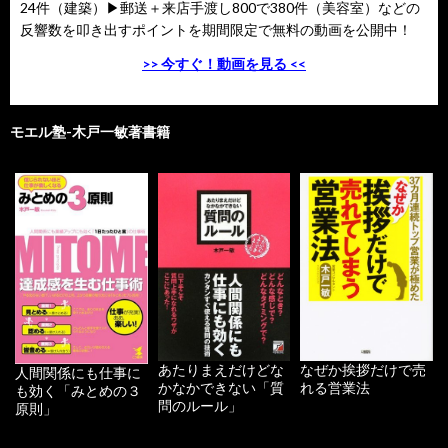
24件（建築）▶郵送＋来店手渡し800で380件（美容室）などの
反響数を叩き出すポイントを期間限定で無料の動画を公開中！
>> 今すぐ！動画を見る <<
モエル塾-木戸一敏著書籍
あたりまえだけどな
なぜか挨拶だけで売
人間関係にも仕事に
かなかできない「質
れる営業法
も効く「みとめの３
問のルール」
原則」