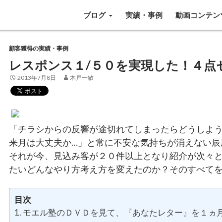
SKIP TO CONTENT
ブログ
実績・事例
動画コンテン
顧客獲得の実績・事例
レスポンス１/５０を実現した！４点
2013年7月8日
木戸一敏
「チラシからの反響が途切れてしまったらどうしよう
来月は大丈夫か…」と常に不安な気持ちが消えない辰
それが今、見込み客が２０件以上となり紹介が次々
たいどんなやり方考え方を変えたのか？そのすべて
目次
モエル塾のＤＶＤを見て、『あなたレター』を１ヵ