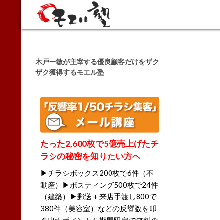
Search
木戸一敏が主宰する優良顧客だけをザク
ザク獲得するモエル塾
たった2,600枚で5億売上げたチ
ラシの秘密を知りたい方へ
▶チラシボックス200枚で6件（不
動産）▶ポスティング500枚で24件
（建築）▶郵送＋来店手渡し800で
380件（美容室）などの反響数を叩
き出すポイントを期間限定で無料の