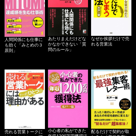
あたりまえだけどな
なぜか挨拶だけで売
人間関係にも仕事に
かなかできない「質
れる営業法
も効く「みとめの３
問のルール」
原則」
小心者の私ができた
配るだけで契約が取
売れる営業トークに
年収1200万円獲得法