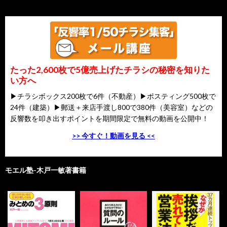
たった2,600枚で5億売上げたチラシの秘密を知りた
い方へ
▶チラシボックス200枚で6件（不動産）▶ポスティング500枚で
24件（建築）▶郵送＋来店手渡し800で380件（美容室）などの
反響数を叩き出すポイントを期間限定で無料の動画を公開中！
>> 今すぐ！動画を見る <<
モエル塾-木戸一敏著書籍