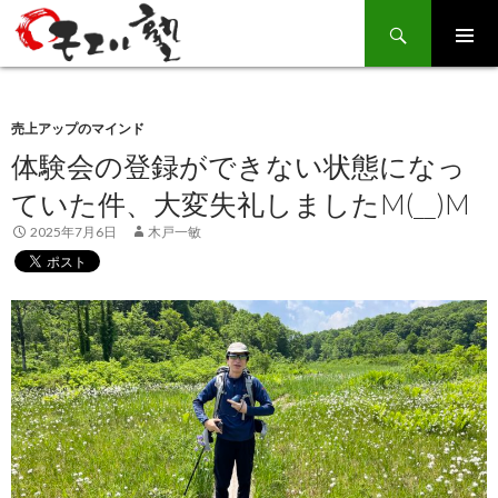
Search
SKIP
TO
CONTENT
売上アップのマインド
体験会の登録ができない状態になっ
ていた件、大変失礼しましたM(__)M
2025年7月6日
木戸一敏