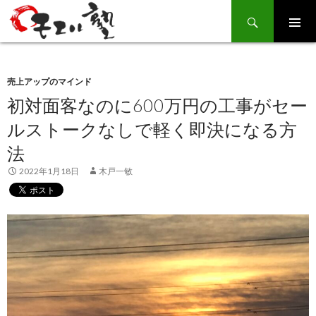
Search
SKIP
TO
CONTENT
売上アップのマインド
初対面客なのに600万円の工事がセー
ルストークなしで軽く即決になる方
法
2022年1月18日
木戸一敏