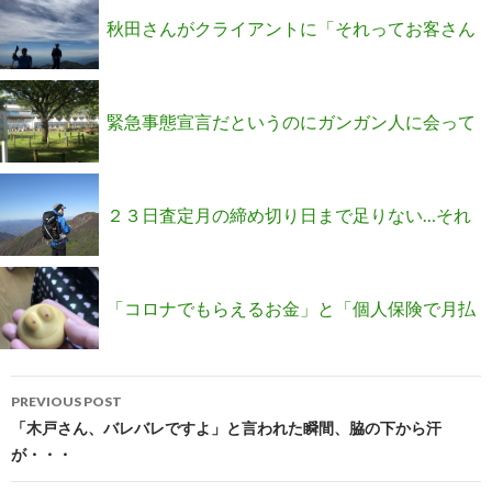
予約で埋まる安心を手に入れませんか？
秋田さんがクライアントに「それってお客さん
に失礼じゃないですか！」と激怒された事件
緊急事態宣言だというのにガンガン人に会って
いるYさんの秘密を聞きました
２３日査定月の締め切り日まで足りない…それ
がギリギリで奇蹟を起こした３文字とは？
「コロナでもらえるお金」と「個人保険で月払
Post
い20万が売れる方法」
PREVIOUS POST
navigation
「木戸さん、バレバレですよ」と言われた瞬間、脇の下から汗
が・・・