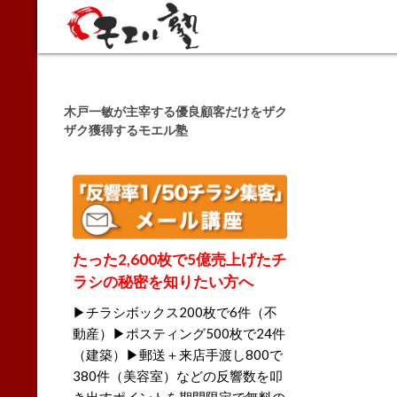
Search
木戸一敏が主宰する優良顧客だけをザク
ザク獲得するモエル塾
たった2,600枚で5億売上げたチ
ラシの秘密を知りたい方へ
▶チラシボックス200枚で6件（不
動産）▶ポスティング500枚で24件
（建築）▶郵送＋来店手渡し800で
380件（美容室）などの反響数を叩
き出すポイントを期間限定で無料の