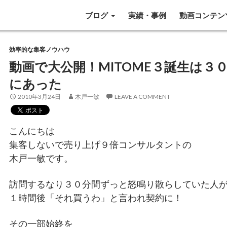
SKIP TO CONTENT
ブログ
実績・事例
動画コンテン
効率的な集客ノウハウ
動画で大公開！MITOME３誕生は３
にあった
2010年3月24日
木戸一敏
LEAVE A COMMENT
こんにちは
集客しないで売り上げ９倍コンサルタントの
木戸一敏です。
訪問するなり３０分間ずっと怒鳴り散らしていた人
１時間後「それ買うわ」と言われ契約に！
その一部始終を