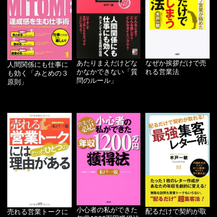
あたりまえだけどな
なぜか挨拶だけで売
人間関係にも仕事に
かなかできない「質
れる営業法
も効く「みとめの３
問のルール」
原則」
小心者の私ができた
配るだけで契約が取
売れる営業トークに