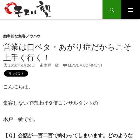
Search
SKIP
TO
CONTENT
効率的な集客ノウハウ
営業は口ベタ・あがり症だからこそ
上手く行く！
2010年6月26日
木戸一敏
LEAVE A COMMENT
こんにちは、
集客しないで売上げ９倍コンサルタントの
木戸一敏です。
【Ｑ】会話が一言二言で終わってしまいます。どのような