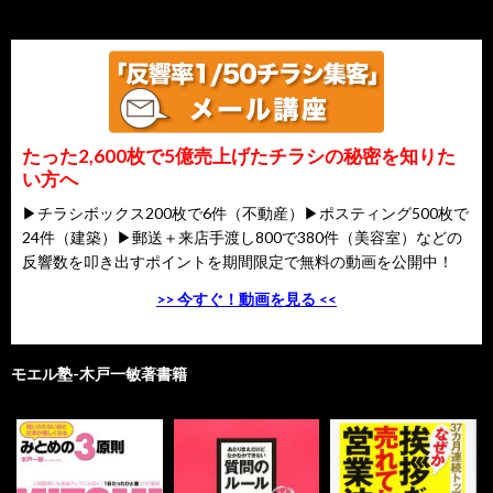
たった2,600枚で5億売上げたチラシの秘密を知りた
い方へ
▶チラシボックス200枚で6件（不動産）▶ポスティング500枚で
24件（建築）▶郵送＋来店手渡し800で380件（美容室）などの
反響数を叩き出すポイントを期間限定で無料の動画を公開中！
>> 今すぐ！動画を見る <<
モエル塾-木戸一敏著書籍