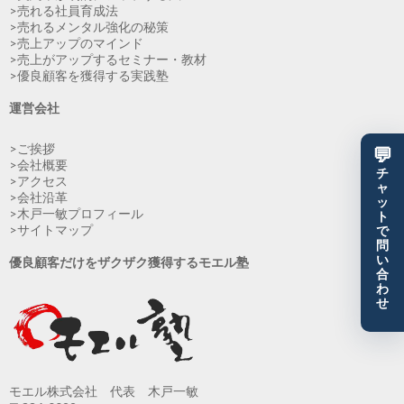
>売れる社員育成法
>売れるメンタル強化の秘策
>売上アップのマインド
>売上がアップするセミナー・教材
>優良顧客を獲得する実践塾
運営会社
>ご挨拶
💬
>会社概要
チ
>アクセス
ャ
>会社沿革
ッ
>木戸一敏プロフィール
ト
>サイトマップ
で
問
い
優良顧客だけをザクザク獲得するモエル塾
合
わ
せ
モエル株式会社 代表 木戸一敏