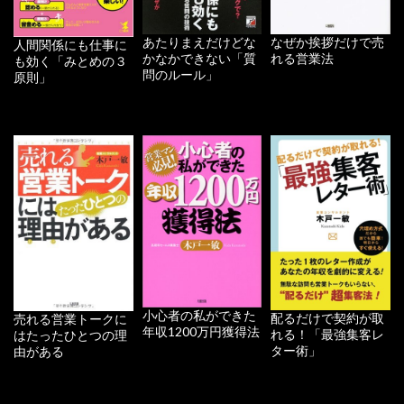
あたりまえだけどな
なぜか挨拶だけで売
人間関係にも仕事に
かなかできない「質
れる営業法
も効く「みとめの３
問のルール」
原則」
小心者の私ができた
配るだけで契約が取
売れる営業トークに
年収1200万円獲得法
れる！「最強集客レ
はたったひとつの理
ター術」
由がある