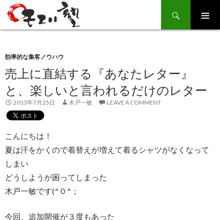
Search
SKIP
TO
CONTENT
効率的な集客ノウハウ
売上に直結する『あなたレター』
と、楽しいと言われるだけのレター
2013年7月25日
木戸一敏
LEAVE A COMMENT
こんにちは！
夏は汗をかくので着替えが増えて着るシャツがなくなって
しまい
どうしようが困ってしまった
木戸一敏です(^０^；
今回、追加開催が３度もあった