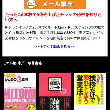
たった2,600枚で5億売上げたチラシの秘密を知りた
い方へ
▶チラシボックス200枚で6件（不動産）▶ポスティング500枚で
24件（建築）▶郵送＋来店手渡し800で380件（美容室）などの
反響数を叩き出すポイントを期間限定で無料の動画を公開中！
>> 今すぐ！動画を見る <<
モエル塾-木戸一敏著書籍