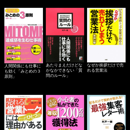
あたりまえだけどな
なぜか挨拶だけで売
人間関係にも仕事に
かなかできない「質
れる営業法
も効く「みとめの３
問のルール」
原則」