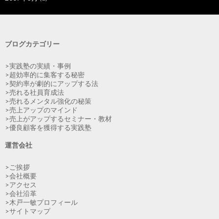
ブログカテゴリー
>実践塾の実績・事例
>超効率的に集客する秘密
>契約率が劇的にアップする法
>売れる社員育成法
>売れるメンタル強化の秘策
>売上アップのマインド
>売上がアップするセミナー・教材
>優良顧客を獲得する実践塾
運営会社
>ご挨拶
>会社概要
>アクセス
>会社沿革
>木戸一敏プロフィール
>サイトマップ