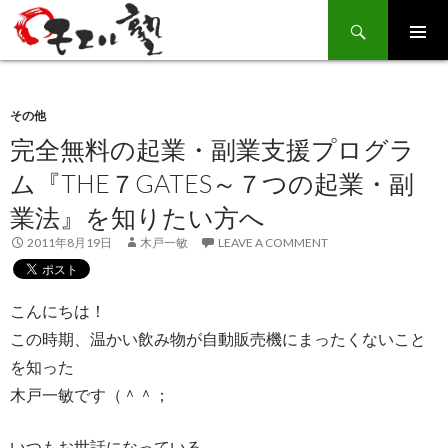
Search
SKIP
TO
CONTENT
その他
完全無料の起業・副業支援プログラ
ム『THE７GATES～７つの起業・副
業法』を知りたい方へ
2011年8月19日
木戸一敏
LEAVE A COMMENT
こんにちは！
この時期、温かい飲み物が自動販売機にまったくないこと
を知った
木戸一敏です（＾＾；
いつもお世話になっている