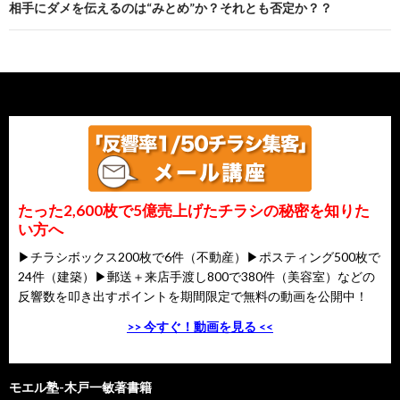
相手にダメを伝えるのは“みとめ”か？それとも否定か？？
たった2,600枚で5億売上げたチラシの秘密を知りた
い方へ
▶チラシボックス200枚で6件（不動産）▶ポスティング500枚で
24件（建築）▶郵送＋来店手渡し800で380件（美容室）などの
反響数を叩き出すポイントを期間限定で無料の動画を公開中！
>> 今すぐ！動画を見る <<
モエル塾-木戸一敏著書籍