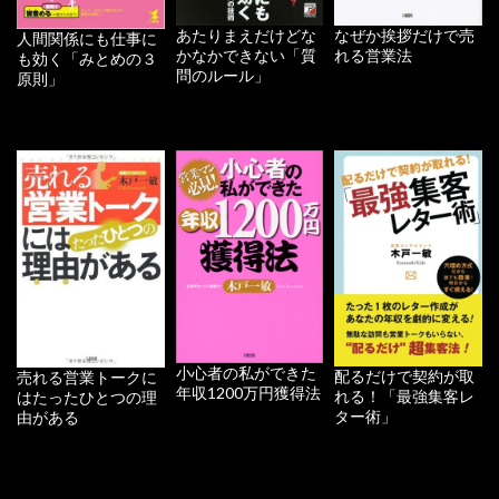
あたりまえだけどな
なぜか挨拶だけで売
人間関係にも仕事に
かなかできない「質
れる営業法
も効く「みとめの３
問のルール」
原則」
小心者の私ができた
配るだけで契約が取
売れる営業トークに
年収1200万円獲得法
れる！「最強集客レ
はたったひとつの理
ター術」
由がある