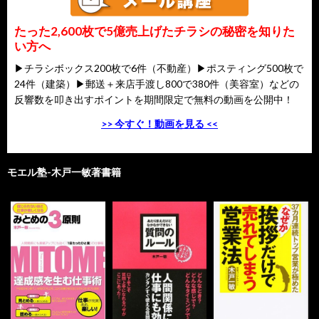
たった2,600枚で5億売上げたチラシの秘密を知りた
い方へ
▶チラシボックス200枚で6件（不動産）▶ポスティング500枚で
24件（建築）▶郵送＋来店手渡し800で380件（美容室）などの
反響数を叩き出すポイントを期間限定で無料の動画を公開中！
>> 今すぐ！動画を見る <<
モエル塾-木戸一敏著書籍