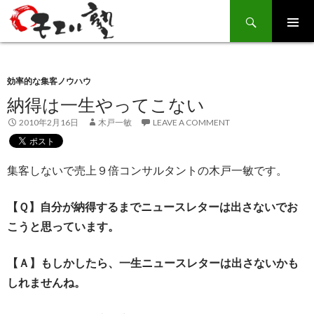
Search
SKIP
TO
CONTENT
効率的な集客ノウハウ
納得は一生やってこない
2010年2月16日
木戸一敏
LEAVE A COMMENT
集客しないで売上９倍コンサルタントの木戸一敏です。
【Ｑ】自分が納得するまでニュースレターは出さないでお
こうと思っています。
【Ａ】もしかしたら、一生ニュースレターは出さないかも
しれませんね。