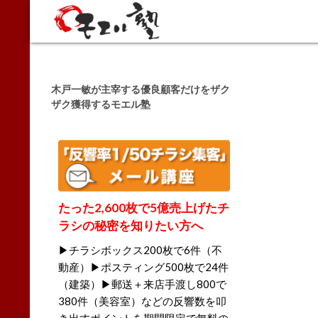
Search
木戸一敏が主宰する優良顧客だけをザク
ザク獲得するモエル塾
たった2,600枚で5億売上げたチ
ラシの秘密を知りたい方へ
▶チラシボックス200枚で6件（不
動産）▶ポスティング500枚で24件
（建築）▶郵送＋来店手渡し800で
380件（美容室）などの反響数を叩
き出すポイントを期間限定で無料の