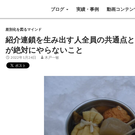
SKIP TO CONTENT
ブログ
実績・事例
動画コンテン
差別化を図るマインド
紹介連鎖を生み出す人全員の共通点と
が絶対にやらないこと
2022年1月24日
木戸一敏