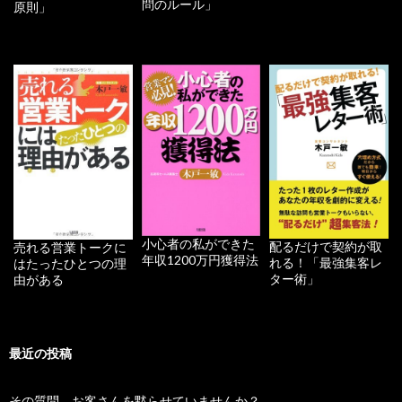
問のルール」
原則」
小心者の私ができた
配るだけで契約が取
売れる営業トークに
年収1200万円獲得法
れる！「最強集客レ
はたったひとつの理
ター術」
由がある
最近の投稿
その質問、お客さんを黙らせていませんか？