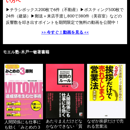
い方へ
▶チラシボックス200枚で6件（不動産）▶ポスティング500枚で
24件（建築）▶郵送＋来店手渡し800で380件（美容室）などの
反響数を叩き出すポイントを期間限定で無料の動画を公開中！
>> 今すぐ！動画を見る <<
モエル塾-木戸一敏著書籍
あたりまえだけどな
なぜか挨拶だけで売
人間関係にも仕事に
かなかできない「質
れる営業法
も効く「みとめの３