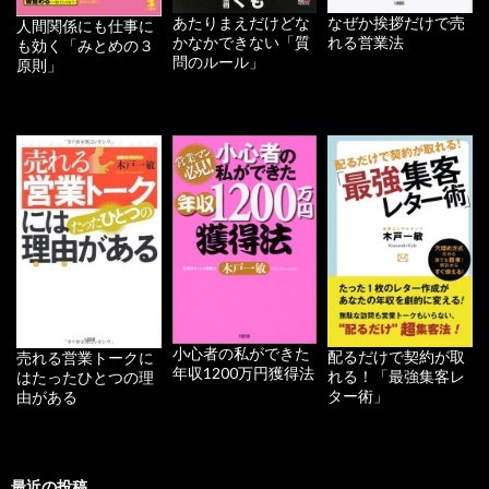
あたりまえだけどな
なぜか挨拶だけで売
人間関係にも仕事に
かなかできない「質
れる営業法
も効く「みとめの３
問のルール」
原則」
小心者の私ができた
配るだけで契約が取
売れる営業トークに
年収1200万円獲得法
れる！「最強集客レ
はたったひとつの理
ター術」
由がある
最近の投稿