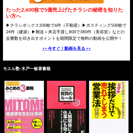
たった2,600枚で5億売上げたチラシの秘密を知りた
い方へ
▶チラシボックス200枚で6件（不動産）▶ポスティング500枚で
24件（建築）▶郵送＋来店手渡し800で380件（美容室）などの
反響数を叩き出すポイントを期間限定で無料の動画を公開中！
>> 今すぐ！動画を見る <<
モエル塾-木戸一敏著書籍