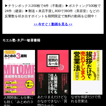
▶チラシボックス200枚で6件（不動産）▶ポスティング500枚で
24件（建築）▶郵送＋来店手渡し800で380件（美容室）などの
反響数を叩き出すポイントを期間限定で無料の動画を公開中！
>> 今すぐ！動画を見る <<
モエル塾-木戸一敏著書籍
あたりまえだけどな
なぜか挨拶だけで売
人間関係にも仕事に
かなかできない「質
れる営業法
も効く「みとめの３
問のルール」
原則」