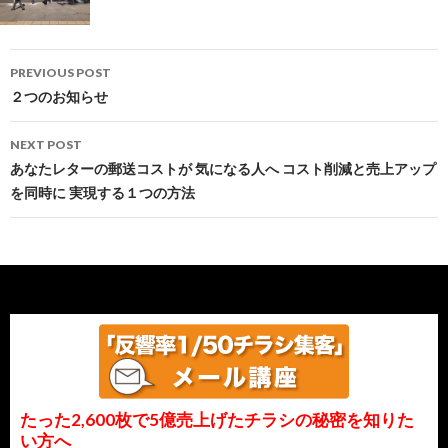
Post
かないです…
PREVIOUS POST
navigation
２つのお知らせ
NEXT POST
あなたレターの郵送コストが 気になる人へ コスト削減と売上アップ
を同時に 実現する１つの方法
たった2,600枚で5億売上げたチラシの秘密を知りた
い方へ