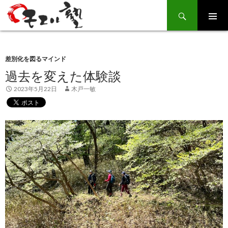
Search
SKIP
TO
CONTENT
差別化を図るマインド
過去を変えた体験談
2023年5月22日
木戸一敏