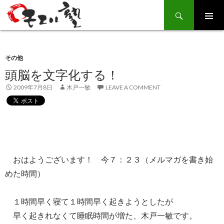
Search
SKIP
TO
CONTENT
その他
頭脳を文字化する！
2009年7月8日
木戸一敏
LEAVE A COMMENT
おはようございます！ 今７：２３（メルマガを書き始
めた時間）
１時間早く寝て１時間早く起きようとしたが
早く起きれなくて睡眠時間が増た、木戸一敏です。