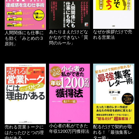
あたりまえだけどな
なぜか挨拶だけで売
人間関係にも仕事に
かなかできない「質
れる営業法
も効く「みとめの３
問のルール」
原則」
小心者の私ができた
配るだけで契約が取
売れる営業トークに
年収1200万円獲得法
れる！「最強集客レ
はたったひとつの理
ター術」
由がある