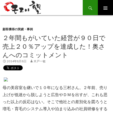
Search
SKIP
TO
CONTENT
顧客獲得の実績・事例
２年間もがいていた経営が９０日で
売上２０％アップを達成した！奥さ
んへのコミットメント
2014年8月8日
木戸一敏
母の美容室を継いで１０年になる三村さん。２年前、売り
上げが低迷から脱しようと広告やＤＭを出すが、これも思
った以上の反応はない。そこで他社との差別化を図ろうと
増毛・育毛のシステム導入や泊まり込みの社員研修をする