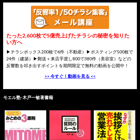
たった2,600枚で5億売上げたチラシの秘密を知りた
い方へ
▶チラシボックス200枚で6件（不動産）▶ポスティング500枚で
24件（建築）▶郵送＋来店手渡し800で380件（美容室）などの
反響数を叩き出すポイントを期間限定で無料の動画を公開中！
>> 今すぐ！動画を見る <<
モエル塾-木戸一敏著書籍