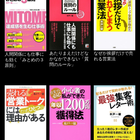
あたりまえだけどな
なぜか挨拶だけで売
人間関係にも仕事に
かなかできない「質
れる営業法
も効く「みとめの３
問のルール」
原則」