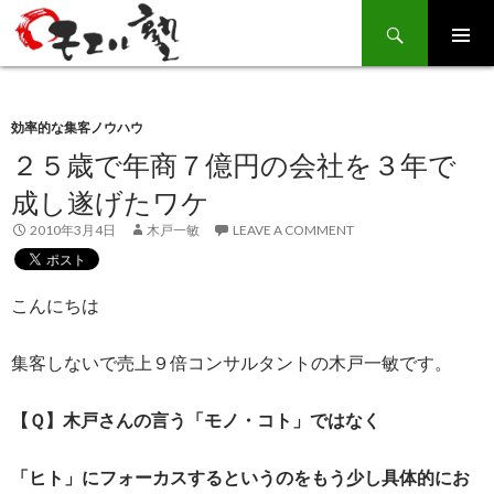
Search
SKIP
TO
CONTENT
効率的な集客ノウハウ
２５歳で年商７億円の会社を３年で
成し遂げたワケ
2010年3月4日
木戸一敏
LEAVE A COMMENT
こんにちは
集客しないで売上９倍コンサルタントの木戸一敏です。
【Ｑ】木戸さんの言う「モノ・コト」ではなく
「ヒト」にフォーカスするというのをもう少し具体的にお