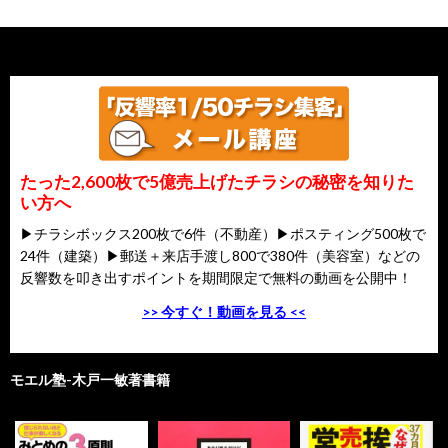
たった2,600枚で5億売上げたチラシの秘密を知りた
い方へ
▶チラシボックス200枚で6件（不動産）▶ポスティング500枚で
24件（建築）▶郵送＋来店手渡し800で380件（美容室）などの
反響数を叩き出すポイントを期間限定で無料の動画を公開中！
>> 今すぐ！動画を見る <<
モエル塾-木戸一敏著書籍