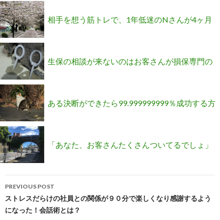
瓦、キッチンの相談が絶え間なく来るのか？
相手を想う筋トレで、1年低迷のNさんが4ヶ月
連続800万超え！その中身とは？
生保の相談が来ないのはお客さんが損保専門の
会社だと思っているから？いいえ、それは違い
ある決断ができたら99.999999999％成功する方
ます
法を見逃してしまった方必見！
「あなた、お客さんたくさんついてるでしょ」
Post
と初対面のお客さんに言われて契約になったN
PREVIOUS POST
navigation
ストレスだらけの社員との関係が９０分で楽しくなり感謝するよう
になった！会話術とは？
さん