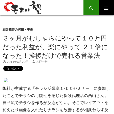
Search
SKIP
TO
CONTENT
顧客獲得の実績・事例
３ヶ月がむしゃらにやって１０万円
だった利益が、楽にやって ２１倍に
なった！挨拶だけで売れる営業法
2014年6月20日
木戸一敏
弊社が主催する「チラシ反響率１/５０セミナー」に参加し
たことでチラシの可能性を感じた保険代理店の西山さん。
自己流でチラシを作るが反応がない。そこでレイアウトを
変えたり画像を入れたりチラシを改善するが相変わらず反