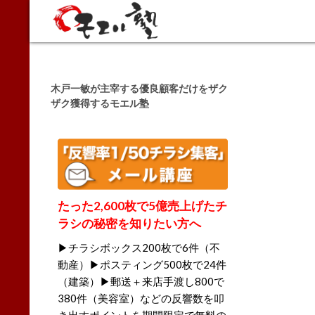
Search
木戸一敏が主宰する優良顧客だけをザク
ザク獲得するモエル塾
たった2,600枚で5億売上げたチ
ラシの秘密を知りたい方へ
▶チラシボックス200枚で6件（不
動産）▶ポスティング500枚で24件
（建築）▶郵送＋来店手渡し800で
380件（美容室）などの反響数を叩
き出すポイントを期間限定で無料の