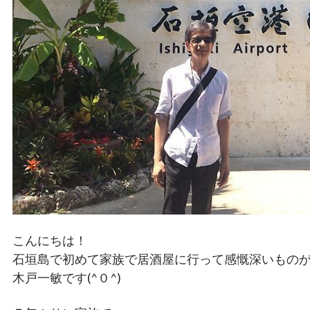
こんにちは！
石垣島で初めて家族で居酒屋に行って感慨深いもの
木戸一敏です(^０^)