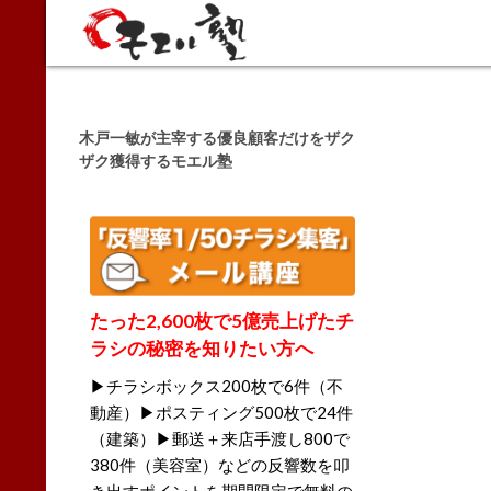
Search
木戸一敏が主宰する優良顧客だけをザク
ザク獲得するモエル塾
たった2,600枚で5億売上げたチ
ラシの秘密を知りたい方へ
▶チラシボックス200枚で6件（不
動産）▶ポスティング500枚で24件
（建築）▶郵送＋来店手渡し800で
380件（美容室）などの反響数を叩
き出すポイントを期間限定で無料の