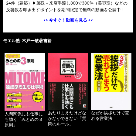
24件（建築）▶郵送＋来店手渡し800で380件（美容室）などの
反響数を叩き出すポイントを期間限定で無料の動画を公開中！
>> 今すぐ！動画を見る <<
モエル塾-木戸一敏著書籍
あたりまえだけどな
なぜか挨拶だけで売
人間関係にも仕事に
かなかできない「質
れる営業法
も効く「みとめの３
問のルール」
原則」