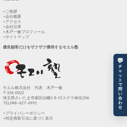
>ご挨拶
>会社概要
>アクセス
>会社沿革
>木戸一敏プロフィール
>サイトマップ
優良顧客だけをザクザク獲得するモエル塾
💬
チ
ャ
ッ
ト
で
モエル株式会社 代表 木戸一敏
問
〒336-0022
い
埼玉県さいたま市南区白幡3-8-15ステラ伸光206
合
TEL048−627−6991
わ
せ
>プライバシーポリシー
>特定商取引法に基づく表示