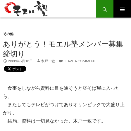
Search
SKIP
TO
CONTENT
その他
ありがとう！モエル塾メンバー募集
締切り
2008年8月18日
木戸一敏
LEAVE A COMMENT
食事をしながら資料に目を通そうと昼そば屋に入った
ら、
またしてもテレビがつけてありオリンピックで大盛り上
がり、
結局、資料は一切見なかった、木戸一敏です。