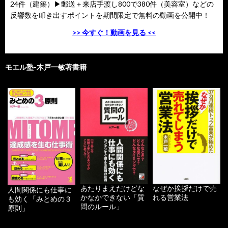
24件（建築）▶郵送＋来店手渡し800で380件（美容室）などの
反響数を叩き出すポイントを期間限定で無料の動画を公開中！
>> 今すぐ！動画を見る <<
モエル塾-木戸一敏著書籍
あたりまえだけどな
なぜか挨拶だけで売
人間関係にも仕事に
かなかできない「質
れる営業法
も効く「みとめの３
問のルール」
原則」