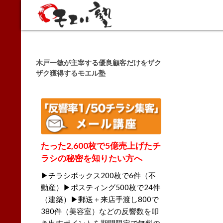
Search
木戸一敏が主宰する優良顧客だけをザク
ザク獲得するモエル塾
たった2,600枚で5億売上げたチ
ラシの秘密を知りたい方へ
▶チラシボックス200枚で6件（不
動産）▶ポスティング500枚で24件
（建築）▶郵送＋来店手渡し800で
380件（美容室）などの反響数を叩
き出すポイントを期間限定で無料の