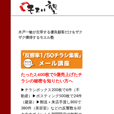
Search
木戸一敏が主宰する優良顧客だけをザク
ザク獲得するモエル塾
たった2,600枚で5億売上げたチ
ラシの秘密を知りたい方へ
▶チラシボックス200枚で6件（不
動産）▶ポスティング500枚で24件
（建築）▶郵送＋来店手渡し800で
380件（美容室）などの反響数を叩
き出すポイントを期間限定で無料の