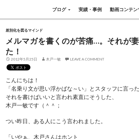
SKIP TO CONTENT
ブログ
実績・事例
動画コンテン
差別化を図るマインド
メルマガを書くのが苦痛…。それが
た！
2012年5月25日
木戸一敏
LEAVE A COMMENT
こんにちは！
「名乗り文が思い浮かばな～い」とスタッフに言っ
それを書けばいいと言われ素直にそうした、
木戸一敏です（＾＾；
つい昨日、ある人にこう言われました。
「いやぁ、木戸さんはホント