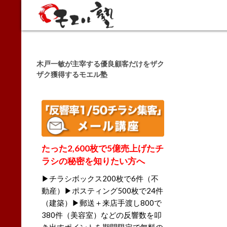
Search
木戸一敏が主宰する優良顧客だけをザク
ザク獲得するモエル塾
たった2,600枚で5億売上げたチ
ラシの秘密を知りたい方へ
▶チラシボックス200枚で6件（不
動産）▶ポスティング500枚で24件
（建築）▶郵送＋来店手渡し800で
380件（美容室）などの反響数を叩
き出すポイントを期間限定で無料の