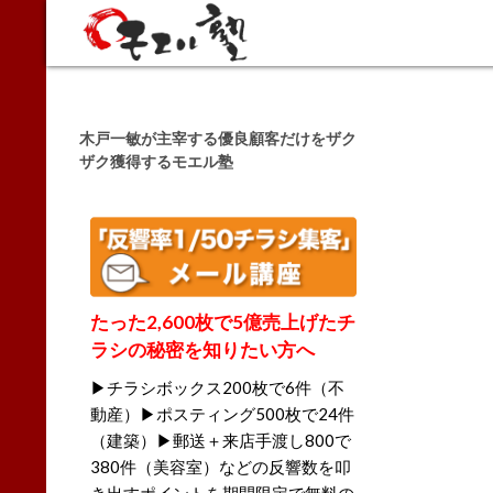
Search
木戸一敏が主宰する優良顧客だけをザク
ザク獲得するモエル塾
たった2,600枚で5億売上げたチ
ラシの秘密を知りたい方へ
▶チラシボックス200枚で6件（不
動産）▶ポスティング500枚で24件
（建築）▶郵送＋来店手渡し800で
380件（美容室）などの反響数を叩
き出すポイントを期間限定で無料の