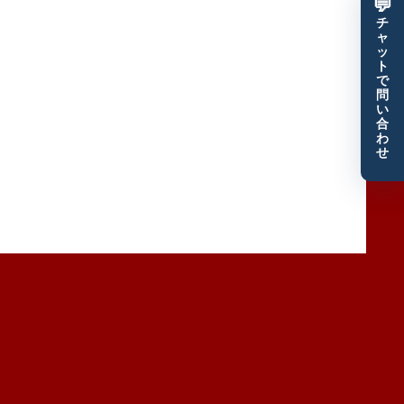
💬
チ
ャ
ッ
ト
で
問
い
合
わ
せ
優良顧客だけをザクザク獲得するモエル塾