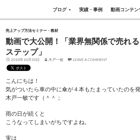
SKIP TO CONTENT
ブログ
実績・事例
動画コンテン
売上アップ方法セミナー・教材
動画で大公開！「業界無関係で売れる
ステップ」
2010年10月30日
木戸一敏
LEAVE A COMMENT
こんにちは！
気がついたら車の中に傘が４本もたまっていたのを
木戸一敏です（＾＾；
雨の日が続くと
こうなってしまいがちですよね。
実は