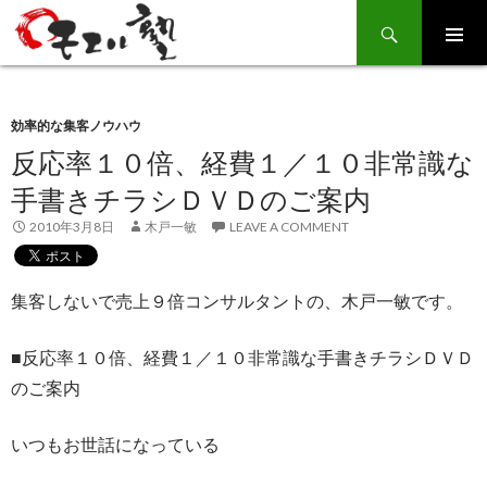
Search
SKIP
TO
CONTENT
効率的な集客ノウハウ
反応率１０倍、経費１／１０非常識な
手書きチラシＤＶＤのご案内
2010年3月8日
木戸一敏
LEAVE A COMMENT
集客しないで売上９倍コンサルタントの、木戸一敏です。
■反応率１０倍、経費１／１０非常識な手書きチラシＤＶＤ
のご案内
いつもお世話になっている