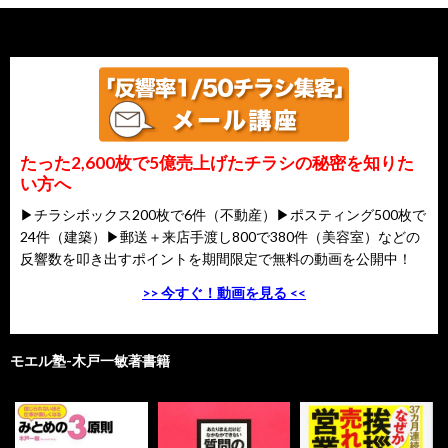
たった2,600枚で5億売上げたチラシの秘密を知りた
い方へ
▶チラシボックス200枚で6件（不動産）▶ポスティング500枚で
24件（建築）▶郵送＋来店手渡し800で380件（美容室）などの
反響数を叩き出すポイントを期間限定で無料の動画を公開中！
>> 今すぐ！動画を見る <<
モエル塾-木戸一敏著書籍