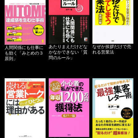
あたりまえだけどな
なぜか挨拶だけで売
人間関係にも仕事に
かなかできない「質
れる営業法
も効く「みとめの３
問のルール」
原則」