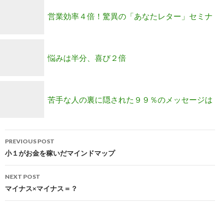
クセ
営業効率４倍！驚異の「あなたレター」セミナ
ーがあなたの自宅で！
悩みは半分、喜び２倍
苦手な人の裏に隠された９９％のメッセージは
Post
これだ！
PREVIOUS POST
navigation
小１がお金を稼いだマインドマップ
NEXT POST
マイナス×マイナス＝？