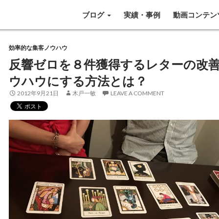
SKIP TO CONTENT
ブログ
実績・事例
動画コンテン
効率的な集客ノウハウ
反響ゼロを８件獲得するレターの改
ウハウにする方法とは？
2012年9月21日
木戸一敏
LEAVE A COMMENT