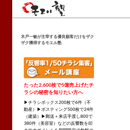
Search
木戸一敏が主宰する優良顧客だけをザク
ザク獲得するモエル塾
たった2,600枚で5億売上げたチ
ラシの秘密を知りたい方へ
▶チラシボックス200枚で6件（不
動産）▶ポスティング500枚で24件
（建築）▶郵送＋来店手渡し800で
380件（美容室）などの反響数を叩
き出すポイントを期間限定で無料の