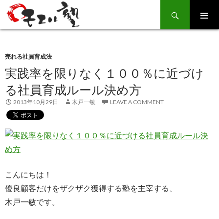
Search
SKIP
TO
CONTENT
売れる社員育成法
実践率を限りなく１００％に近づけ
る社員育成ルール決め方
2013年10月29日
木戸一敏
LEAVE A COMMENT
こんにちは！
優良顧客だけをザクザク獲得する塾を主宰する、
木戸一敏です。