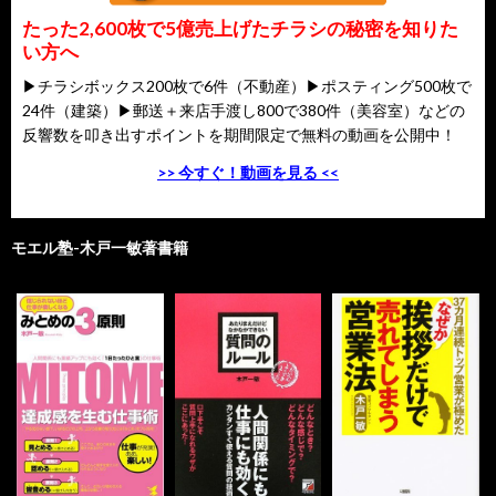
たった2,600枚で5億売上げたチラシの秘密を知りた
い方へ
▶チラシボックス200枚で6件（不動産）▶ポスティング500枚で
24件（建築）▶郵送＋来店手渡し800で380件（美容室）などの
反響数を叩き出すポイントを期間限定で無料の動画を公開中！
>> 今すぐ！動画を見る <<
モエル塾-木戸一敏著書籍