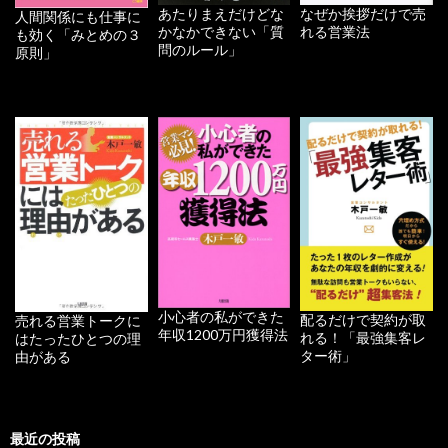
あたりまえだけどな
なぜか挨拶だけで売
人間関係にも仕事に
かなかできない「質
れる営業法
も効く「みとめの３
問のルール」
原則」
小心者の私ができた
配るだけで契約が取
売れる営業トークに
年収1200万円獲得法
れる！「最強集客レ
はたったひとつの理
ター術」
由がある
最近の投稿