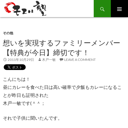
Search
SKIP
TO
CONTENT
その他
想いを実現するファミリーメンバー
【特典が今日】締切です！
2011年10月29日
木戸一敏
LEAVE A COMMENT
こんにちは！
昼にカレーを食べた日は高い確率で夕飯もカレーになるこ
とが昨日も証明された
木戸一敏です(＾＾；
それで子供に聞いたんです。