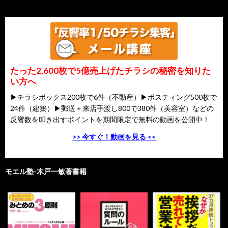
たった2,600枚で5億売上げたチラシの秘密を知りた
い方へ
▶チラシボックス200枚で6件（不動産）▶ポスティング500枚で
24件（建築）▶郵送＋来店手渡し800で380件（美容室）などの
反響数を叩き出すポイントを期間限定で無料の動画を公開中！
>> 今すぐ！動画を見る <<
モエル塾-木戸一敏著書籍