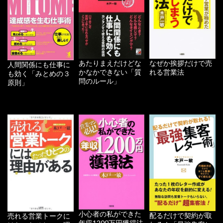
あたりまえだけどな
なぜか挨拶だけで売
人間関係にも仕事に
かなかできない「質
れる営業法
も効く「みとめの３
問のルール」
原則」
小心者の私ができた
配るだけで契約が取
売れる営業トークに
年収1200万円獲得法