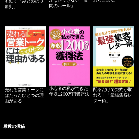
も効く「みとめの３
問のルール」
原則」
小心者の私ができた
配るだけで契約が取
売れる営業トークに
年収1200万円獲得法
れる！「最強集客レ
はたったひとつの理
ター術」
由がある
最近の投稿