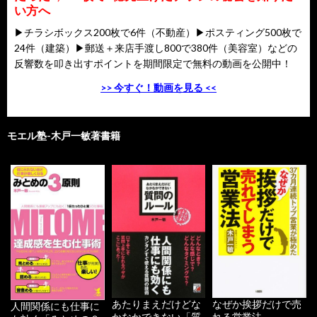
い方へ
▶チラシボックス200枚で6件（不動産）▶ポスティング500枚で
24件（建築）▶郵送＋来店手渡し800で380件（美容室）などの
反響数を叩き出すポイントを期間限定で無料の動画を公開中！
>> 今すぐ！動画を見る <<
モエル塾-木戸一敏著書籍
あたりまえだけどな
なぜか挨拶だけで売
人間関係にも仕事に
かなかできない「質
れる営業法