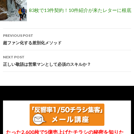
い合わせが来るその方法とは？
83枚で13件契約！10件紹介が来たレターに根底
Post
から変わる方法
PREVIOUS POST
navigation
超ファン化する差別化メソッド
NEXT POST
正しい敬語は営業マンとして必須のスキルか？
たった2,600枚で5億売上げたチラシの秘密を知りた