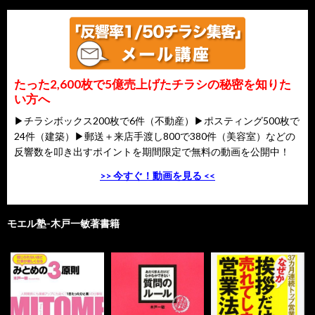
たった2,600枚で5億売上げたチラシの秘密を知りた
い方へ
▶チラシボックス200枚で6件（不動産）▶ポスティング500枚で
24件（建築）▶郵送＋来店手渡し800で380件（美容室）などの
反響数を叩き出すポイントを期間限定で無料の動画を公開中！
>> 今すぐ！動画を見る <<
モエル塾-木戸一敏著書籍