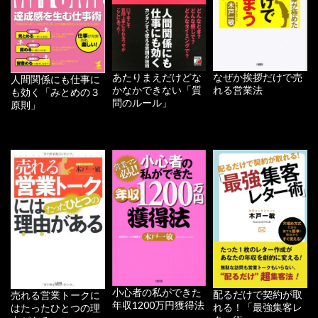
あたりまえだけどな
なぜか挨拶だけで売
人間関係にも仕事に
かなかできない「質
れる営業法
も効く「みとめの３
問のルール」
原則」
小心者の私ができた
配るだけで契約が取
売れる営業トークに
年収1200万円獲得法
れる！「最強集客レ
はたったひとつの理