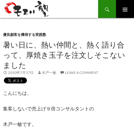
Search
SKIP
TO
CONTENT
優良顧客を獲得する実践塾
暑い日に、熱い仲間と、熱く語り合
って、厚焼き玉子を注文しそこない
ました
2010年7月17日
木戸一敏
LEAVE A COMMENT
こんにちは、
集客しないで売上げ９倍コンサルタントの
木戸一敏です。