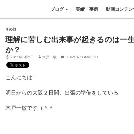
SKIP TO CONTENT
ブログ
実績・事例
動画コンテン
その他
理解に苦しむ出来事が起きるのは一
か？
2011年8月2日
木戸一敏
LEAVE A COMMENT
こんにちは！
明日からの大阪２日間、出張の準備をしている
木戸一敏です（＾＾