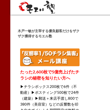
Search
木戸一敏が主宰する優良顧客だけをザク
ザク獲得するモエル塾
たった2,600枚で5億売上げたチ
ラシの秘密を知りたい方へ
▶チラシボックス200枚で6件（不
動産）▶ポスティング500枚で24件
（建築）▶郵送＋来店手渡し800で
380件（美容室）などの反響数を叩
き出すポイントを期間限定で無料の