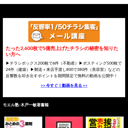
たった2,600枚で5億売上げたチラシの秘密を知りた
い方へ
▶チラシボックス200枚で6件（不動産）▶ポスティング500枚で
24件（建築）▶郵送＋来店手渡し800で380件（美容室）などの
反響数を叩き出すポイントを期間限定で無料の動画を公開中！
>> 今すぐ！動画を見る <<
モエル塾-木戸一敏著書籍