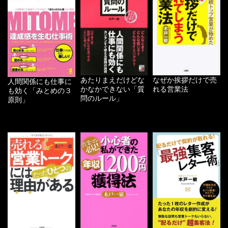
あたりまえだけどな
なぜか挨拶だけで売
人間関係にも仕事に
かなかできない「質
れる営業法
も効く「みとめの３
問のルール」
原則」