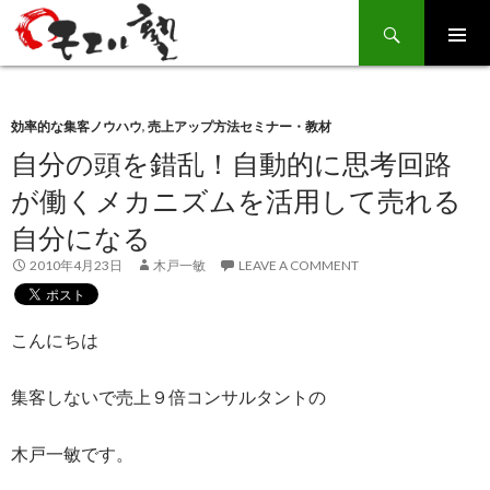
Search
SKIP
TO
CONTENT
効率的な集客ノウハウ
,
売上アップ方法セミナー・教材
自分の頭を錯乱！自動的に思考回路
が働くメカニズムを活用して売れる
自分になる
2010年4月23日
木戸一敏
LEAVE A COMMENT
こんにちは
集客しないで売上９倍コンサルタントの
木戸一敏です。