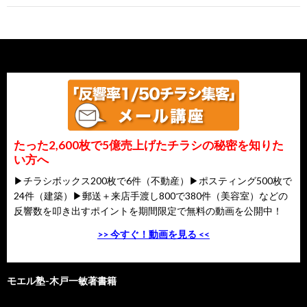
たった2,600枚で5億売上げたチラシの秘密を知りた
い方へ
▶チラシボックス200枚で6件（不動産）▶ポスティング500枚で
24件（建築）▶郵送＋来店手渡し800で380件（美容室）などの
反響数を叩き出すポイントを期間限定で無料の動画を公開中！
>> 今すぐ！動画を見る <<
モエル塾-木戸一敏著書籍