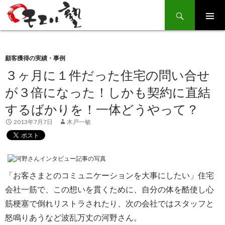
Search
SKIP
TO
CONTENT
顧客獲得の実績・事例
３ヶ月に１件だった住宅の問い合せ
が３倍になった！しかも契約に直結
するばかりを！一体どうやって？
2013年7月7日
木戸一敏
「お客さまとのコミュニケーションを大事にしたい」住宅
会社一筋で、この想いを貫くために、自分の体を酷使し心
筋梗塞で倒れリストラされたり、次の会社ではスタッフと
怒鳴りあうなど波乱万丈の河野さん。