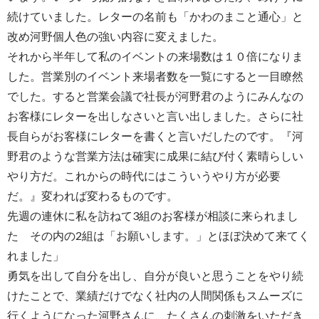
続けていました。レターの名前も「かわのまこと通心」と
改め河野個人色の強い内容に変えました。
それから半年して私のイベントの来場数は１０倍になりま
した。営業別のイベント来場者数を一覧にすると一目瞭然
でした。すると営業会議で社長が河野君のようにみんなの
お客様にレターを出しなさいと言い出しました。さらに社
長自らがお客様にレターを書くと言いだしたのです。『河
野君のような営業方法は確実に成果に結び付く素晴らしい
やり方だ。これからの時代にはこういうやり方が必要
だ。』変われば変わるものです。
先週の連休に私を訪ねて3組のお客様が相談に来られまし
た その内の2組は「お願いします。」とほぼ決めて来てく
れました」
勇気を出して自分を出し、自分が良いと思うことをやり続
けたことで、業績だけでなく社内の人間関係もスムーズに
行くようになった河野さんに、たくさんの刺激をいただき