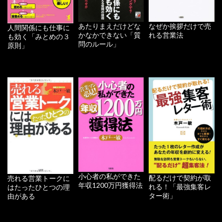
あたりまえだけどな
なぜか挨拶だけで売
人間関係にも仕事に
かなかできない「質
れる営業法
も効く「みとめの３
問のルール」
原則」
小心者の私ができた
配るだけで契約が取
売れる営業トークに
年収1200万円獲得法
れる！「最強集客レ
はたったひとつの理
ター術」
由がある