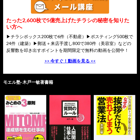
たった2,600枚で5億売上げたチラシの秘密を知りた
い方へ
▶チラシボックス200枚で6件（不動産）▶ポスティング500枚で
24件（建築）▶郵送＋来店手渡し800で380件（美容室）などの
反響数を叩き出すポイントを期間限定で無料の動画を公開中！
>> 今すぐ！動画を見る <<
モエル塾-木戸一敏著書籍