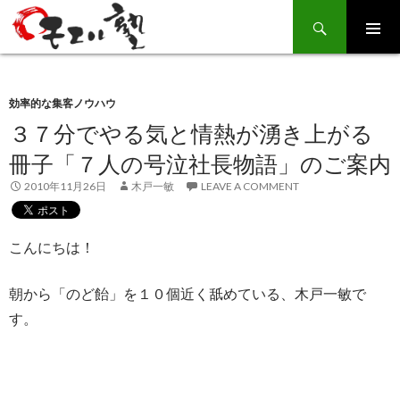
Search
SKIP
TO
CONTENT
効率的な集客ノウハウ
３７分でやる気と情熱が湧き上がる
冊子「７人の号泣社長物語」のご案内
2010年11月26日
木戸一敏
LEAVE A COMMENT
こんにちは！
朝から「のど飴」を１０個近く舐めている、木戸一敏で
す。