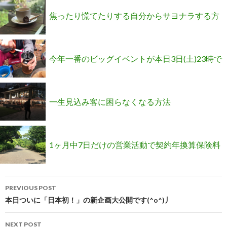
【無料】GETできます(^o^)
焦ったり慌てたりする自分からサヨナラする方
法にチャレンジしています(^^)
今年一番のビッグイベントが本日3日(土)23時で
終了です
一生見込み客に困らなくなる方法
1ヶ月中7日だけの営業活動で契約年換算保険料
Post
9000万を達成した秘密が公開されます(^^)
PREVIOUS POST
navigation
本日ついに「日本初！」の新企画大公開です(^o^)丿
NEXT POST