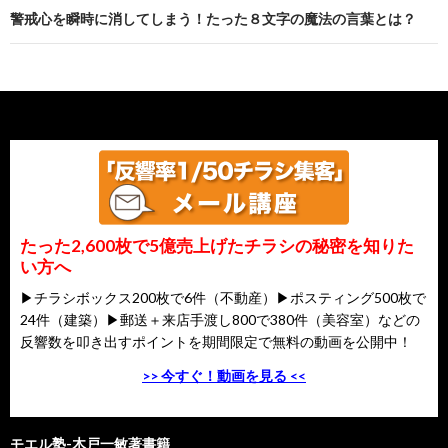
警戒心を瞬時に消してしまう！たった８文字の魔法の言葉とは？
たった2,600枚で5億売上げたチラシの秘密を知りた
い方へ
▶チラシボックス200枚で6件（不動産）▶ポスティング500枚で
24件（建築）▶郵送＋来店手渡し800で380件（美容室）などの
反響数を叩き出すポイントを期間限定で無料の動画を公開中！
>> 今すぐ！動画を見る <<
モエル塾-木戸一敏著書籍