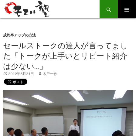
Search
SKIP
TO
CONTENT
成約率アップの方法
セールストークの達人が言ってまし
た「トークが上手いとリピート紹介
は少ない…」
2019年8月21日
木戸一敏