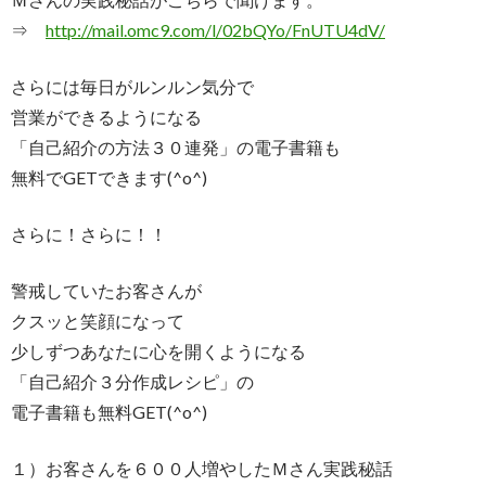
⇒
http://mail.omc9.com/l/02bQYo/
FnUTU4dV/
さらには毎日がルンルン気分で
営業ができるようになる
「自己紹介の方法３０連発」の電子書籍も
無料でGETできます(^o^)
さらに！さらに！！
警戒していたお客さんが
クスッと笑顔になって
少しずつあなたに心を開くようになる
「自己紹介３分作成レシピ」の
電子書籍も無料GET(^o^)
１）お客さんを６００人増やしたＭさん実践秘話