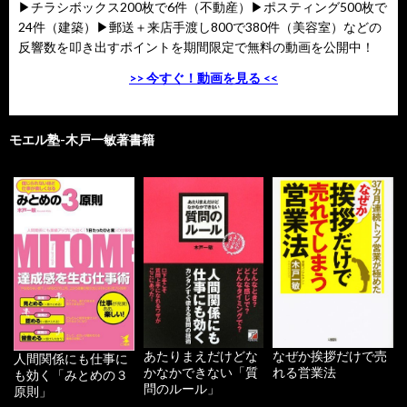
▶チラシボックス200枚で6件（不動産）▶ポスティング500枚で
24件（建築）▶郵送＋来店手渡し800で380件（美容室）などの
反響数を叩き出すポイントを期間限定で無料の動画を公開中！
>> 今すぐ！動画を見る <<
モエル塾-木戸一敏著書籍
あたりまえだけどな
なぜか挨拶だけで売
人間関係にも仕事に
かなかできない「質
れる営業法
も効く「みとめの３
問のルール」
原則」