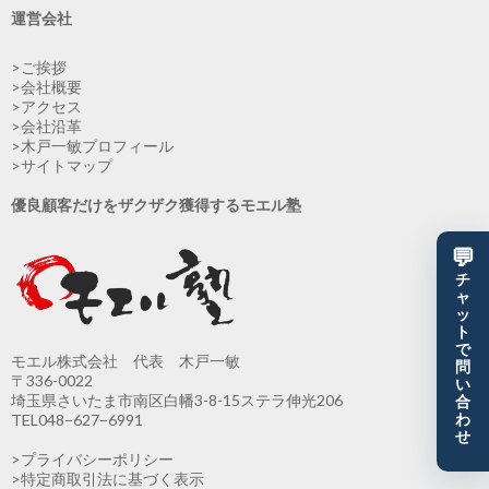
運営会社
>ご挨拶
>会社概要
>アクセス
>会社沿革
>木戸一敏プロフィール
>サイトマップ
優良顧客だけをザクザク獲得するモエル塾
💬
チ
ャ
ッ
ト
で
モエル株式会社 代表 木戸一敏
問
〒336-0022
い
埼玉県さいたま市南区白幡3-8-15ステラ伸光206
合
TEL048−627−6991
わ
せ
>プライバシーポリシー
>特定商取引法に基づく表示