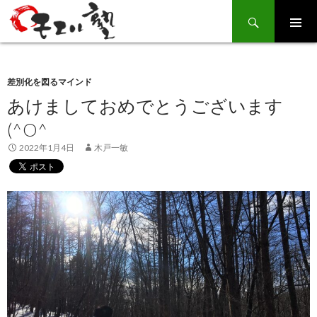
Search
SKIP
TO
CONTENT
差別化を図るマインド
あけましておめでとうございます
(^O^
2022年1月4日
木戸一敏