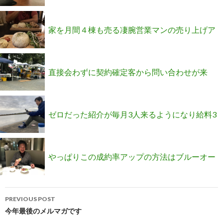
5〜7人相談が来るようになったMさんの実践報
家を月間４棟も売る凄腕営業マンの売り上げア
告
ップのマインドとは？
直接会わずに契約確定客から問い合わせが来
る！文章力マスター法を知りたい方へ
ゼロだった紹介が毎月3人来るようになり給料3
倍になったMさんが参加したプロジェクトの案
やっぱりこの成約率アップの方法はブルーオー
内
Post
シャンだと確信しました！
PREVIOUS POST
navigation
今年最後のメルマガです