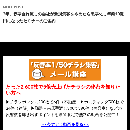
NEXT POST
3年、赤字垂れ流しの会社が新規集客をやめたら黒字化し年商10億
円になったセミナーのご案内
たった2,600枚で5億売上げたチラシの秘密を知りた
い方へ
▶チラシボックス200枚で6件（不動産）▶ポスティング500枚で
24件（建築）▶郵送＋来店手渡し800で380件（美容室）などの
反響数を叩き出すポイントを期間限定で無料の動画を公開中！
>> 今すぐ！動画を見る <<