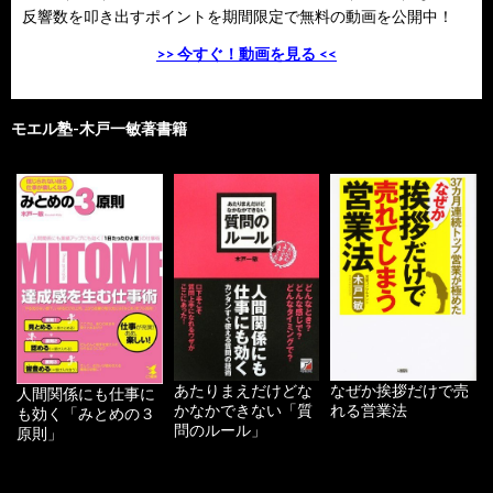
反響数を叩き出すポイントを期間限定で無料の動画を公開中！
>> 今すぐ！動画を見る <<
モエル塾-木戸一敏著書籍
あたりまえだけどな
なぜか挨拶だけで売
人間関係にも仕事に
かなかできない「質
れる営業法
も効く「みとめの３
問のルール」
原則」