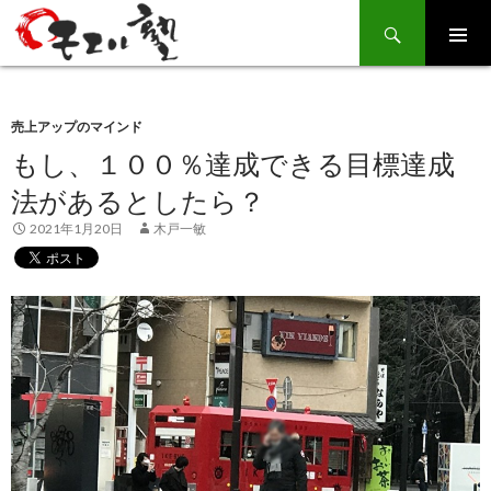
Search
SKIP
TO
CONTENT
売上アップのマインド
もし、１００％達成できる目標達成
法があるとしたら？
2021年1月20日
木戸一敏