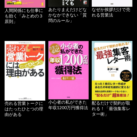
あたりまえだけどな
なぜか挨拶だけで売
人間関係にも仕事に
かなかできない「質
れる営業法
も効く「みとめの３
問のルール」
原則」
小心者の私ができた
配るだけで契約が取
売れる営業トークに
年収1200万円獲得法
れる！「最強集客レ
はたったひとつの理
ター術」
由がある