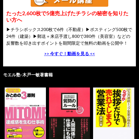
たった2,600枚で5億売上げたチラシの秘密を知りた
い方へ
▶チラシボックス200枚で6件（不動産）▶ポスティング500枚で
24件（建築）▶郵送＋来店手渡し800で380件（美容室）などの
反響数を叩き出すポイントを期間限定で無料の動画を公開中！
>> 今すぐ！動画を見る <<
モエル塾-木戸一敏著書籍