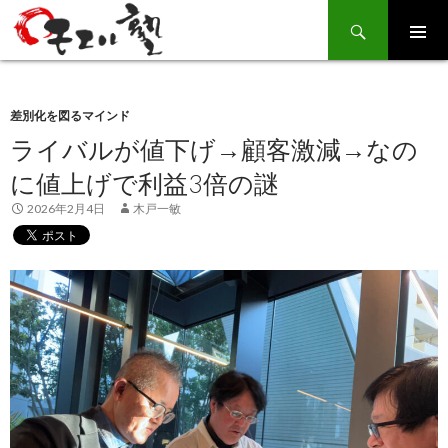
Search
SKIP
TO
CONTENT
差別化を図るマインド
ライバルが値下げ→顧客激減→なの
に値上げで利益3倍の謎
2026年2月4日
木戸一敏