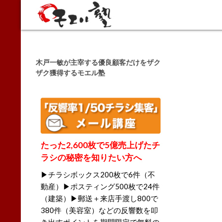
Search
木戸一敏が主宰する優良顧客だけをザク
ザク獲得するモエル塾
たった2,600枚で5億売上げたチ
ラシの秘密を知りたい方へ
▶チラシボックス200枚で6件（不
動産）▶ポスティング500枚で24件
（建築）▶郵送＋来店手渡し800で
380件（美容室）などの反響数を叩
き出すポイントを期間限定で無料の