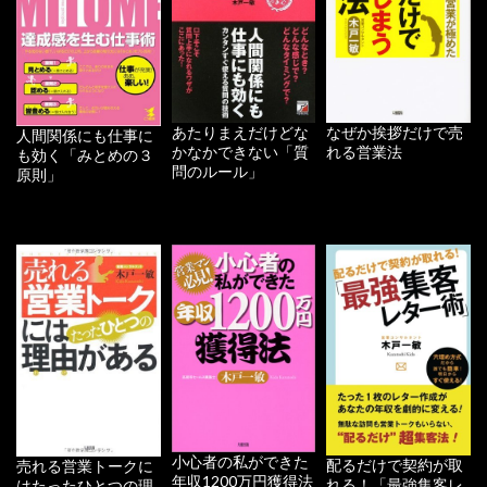
あたりまえだけどな
なぜか挨拶だけで売
人間関係にも仕事に
かなかできない「質
れる営業法
も効く「みとめの３
問のルール」
原則」
小心者の私ができた
配るだけで契約が取
売れる営業トークに
年収1200万円獲得法
れる！「最強集客レ
はたったひとつの理