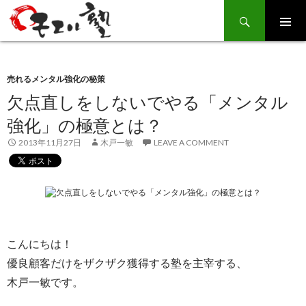
Search
SKIP
TO
CONTENT
売れるメンタル強化の秘策
欠点直しをしないでやる「メンタル
強化」の極意とは？
2013年11月27日
木戸一敏
LEAVE A COMMENT
こんにちは！
優良顧客だけをザクザク獲得する塾を主宰する、
木戸一敏です。