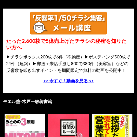
たった2,600枚で5億売上げたチラシの秘密を知りた
い方へ
▶チラシボックス200枚で6件（不動産）▶ポスティング500枚で
24件（建築）▶郵送＋来店手渡し800で380件（美容室）などの
反響数を叩き出すポイントを期間限定で無料の動画を公開中！
>> 今すぐ！動画を見る <<
モエル塾-木戸一敏著書籍