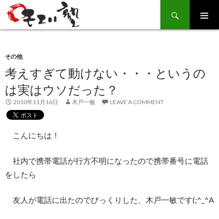
Search
SKIP
TO
CONTENT
その他
考えすぎて動けない・・・というの
は実はウソだった？
2010年11月16日
木戸一敏
LEAVE A COMMENT
こんにちは！
社内で携帯電話が行方不明になったので携帯番号に電話
をしたら
友人が電話に出たのでびっくりした、木戸一敏です(;^_^A