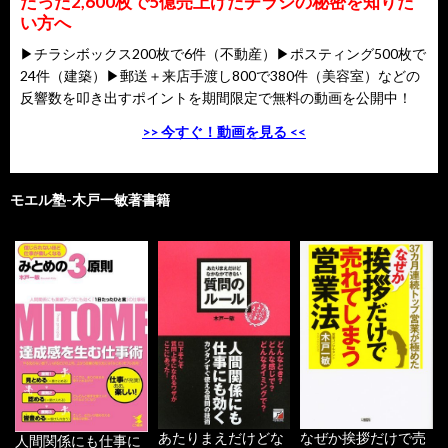
たった2,600枚で5億売上げたチラシの秘密を知りた
い方へ
▶チラシボックス200枚で6件（不動産）▶ポスティング500枚で
24件（建築）▶郵送＋来店手渡し800で380件（美容室）などの
反響数を叩き出すポイントを期間限定で無料の動画を公開中！
>> 今すぐ！動画を見る <<
モエル塾-木戸一敏著書籍
あたりまえだけどな
なぜか挨拶だけで売
人間関係にも仕事に